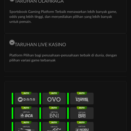
TARUHAN OLAHRAGA
Sportsbook Gaming Platform Terbaik menawarkan lebih banyak game,
odds yang lebih tinggi, dan menyediakan pilihan yang lebih banyak
untuk pemain.
TARUHAN LIVE KASINO
Platform Pilihan bagi perusahaan-perusahaan terbaik di dunia, dengan
pilihan variasi game terbanyak