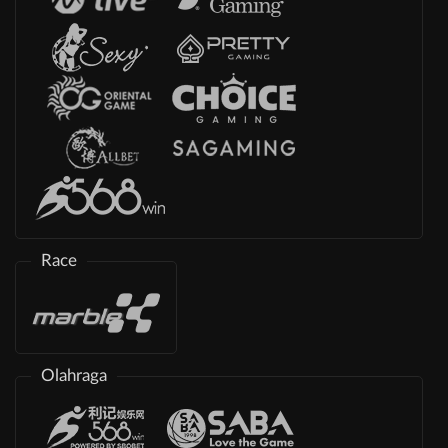
Race
Olahraga