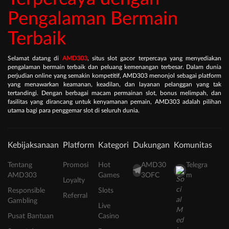
Pengalaman Bermain
Terbaik
Selamat datang di
AMD303
, situs slot gacor terpercaya yang menyediakan
pengalaman bermain terbaik dan peluang kemenangan terbesar. Dalam dunia
perjudian online yang semakin kompetitif, AMD303 menonjol sebagai platform
yang menawarkan keamanan, keadilan, dan layanan pelanggan yang tak
tertandingi. Dengan berbagai macam permainan slot, bonus melimpah, dan
fasilitas yang dirancang untuk kenyamanan pemain, AMD303 adalah pilihan
utama bagi para penggemar slot di seluruh dunia.
Kebijaksanaan
Platform
Kategori
Dukungan
Komunitas
Tentang
Promosi
Hot
AMD30
Telegra
AMD303
Games
3OFC
m
Loyalty
Responsible
Slots
Referral
Gambling
Live
Pusat Bantuan
Casino