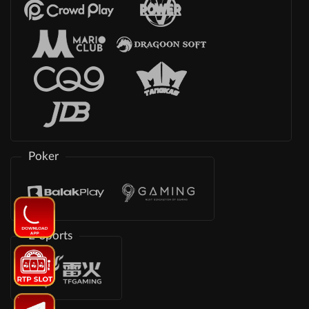
Poker
E-Sports