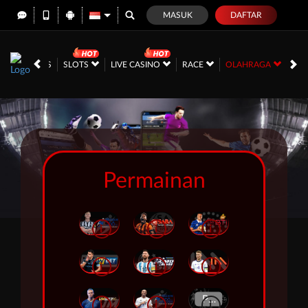
MASUK
DAFTAR
HOT GAMES
SLOTS
LIVE CASINO
RACE
OLAHRAGA
CR
Permainan
i
i
i
i
i
i
i
i
i