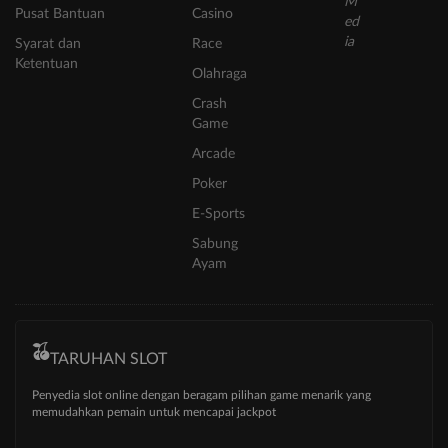
Pusat Bantuan
Casino
Syarat dan
Race
Ketentuan
Olahraga
Crash
Game
Arcade
Poker
E-Sports
Sabung
Ayam
TARUHAN SLOT
Penyedia slot online dengan beragam pilihan game menarik yang
memudahkan pemain untuk mencapai jackpot