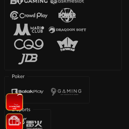
Poker
E-Sports