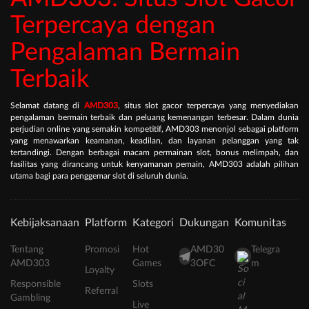
Terpercaya dengan
Pengalaman Bermain
Terbaik
Selamat datang di
AMD303
, situs slot gacor terpercaya yang menyediakan
pengalaman bermain terbaik dan peluang kemenangan terbesar. Dalam dunia
perjudian online yang semakin kompetitif, AMD303 menonjol sebagai platform
yang menawarkan keamanan, keadilan, dan layanan pelanggan yang tak
tertandingi. Dengan berbagai macam permainan slot, bonus melimpah, dan
fasilitas yang dirancang untuk kenyamanan pemain, AMD303 adalah pilihan
utama bagi para penggemar slot di seluruh dunia.
Kebijaksanaan
Platform
Kategori
Dukungan
Komunitas
Tentang
Promosi
Hot
AMD30
Telegra
AMD303
Games
3OFC
m
Loyalty
Responsible
Slots
Referral
Gambling
Live