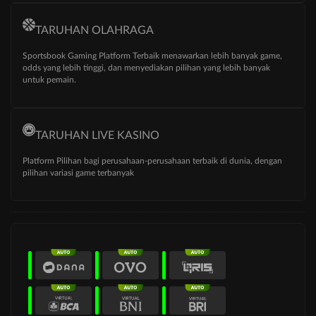
TARUHAN OLAHRAGA
Sportsbook Gaming Platform Terbaik menawarkan lebih banyak game,
odds yang lebih tinggi, dan menyediakan pilihan yang lebih banyak
untuk pemain.
TARUHAN LIVE KASINO
Platform Pilihan bagi perusahaan-perusahaan terbaik di dunia, dengan
pilihan variasi game terbanyak