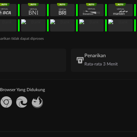
arikan tidak dapat diproses
Penarikan
Rata-rata 3 Menit
Browser Yang Didukung