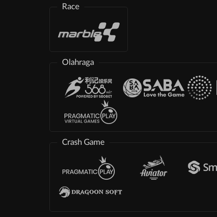
Race
Olahraga
Crash Game