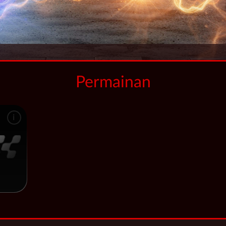
Permainan
i