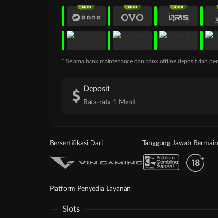
* Selama bank maintenance dan bank offline deposit dan pen
Deposit
Rata-rata 1 Menit
Bersertifikasi Dari
Tanggung Jawab Bermain
Platform Penyedia Layanan
Slots