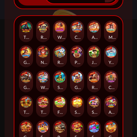
The Great Safari
Royale House
Wild Calavera
Caribbean Riches
Adventure To The West
Mahjong Princess
Golden Moon Empire
Neko Riches
Royal Katt
Poker Ways
Jungle Quest
Yeti Boom
Gold Rush Cowboys
Wild Wet Win
Spirit of the Sea
Goal Go Win
Ranger Showdown
City of Jewels
Tiki Rush
The Nutcrackers
Farm Of Fortune
Spin and Win
Sexy Vegas
Alien Smash