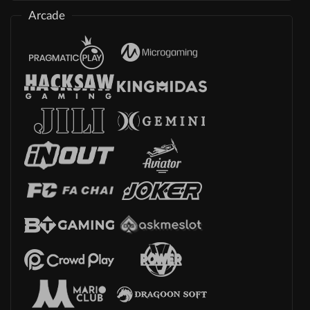
Arcade