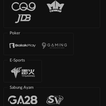
Poker
E-Sports
Sabung Ayam