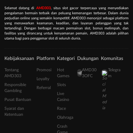
Selamat datang di
AMD303
, situs slot gacor terpercaya yang menyediakan
pengalaman bermain terbaik dan peluang kemenangan terbesar. Dalam dunia
perjudian online yang semakin kompetitif, AMD303 menonjol sebagai platform
yang menawarkan keamanan, keadilan, dan layanan pelanggan yang tak
tertandingi. Dengan berbagai macam permainan slot, bonus melimpah, dan
fasilitas yang dirancang untuk kenyamanan pemain, AMD303 adalah pilihan
utama bagi para penggemar slot di seluruh dunia.
Kebijaksanaan
Platform
Kategori
Dukungan
Komunitas
Tentang
Promosi
Hot
AMD30
Telegra
AMD303
Games
3OFC
m
Loyalty
Responsible
Slots
Referral
Gambling
Live
Pusat Bantuan
Casino
Syarat dan
Race
Ketentuan
Olahraga
Crash
Game