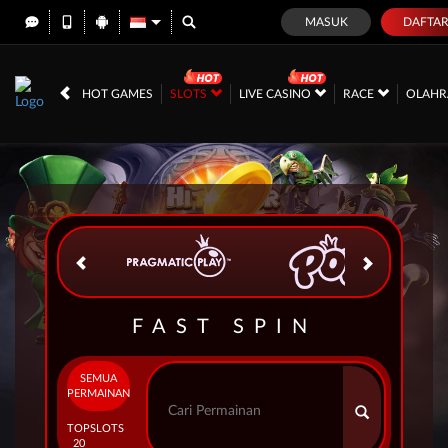
MASUK
DAFTA
IDR
12,671,363,
HOT GAMES
SLOTS
LIVE CASINO
RACE
OLAH
FAST SPIN
SEMUA
PERMAINAN
TOP
SLOTS
20