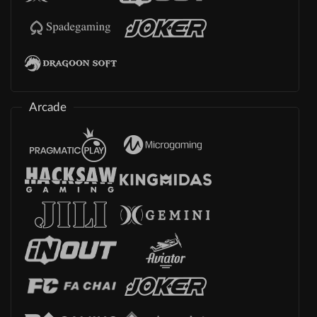
Arcade