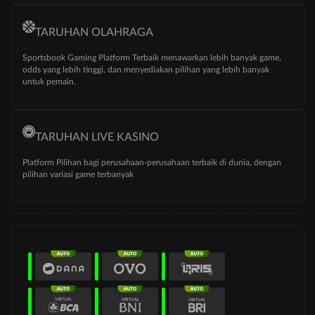
TARUHAN OLAHRAGA
Sportsbook Gaming Platform Terbaik menawarkan lebih banyak game,
odds yang lebih tinggi, dan menyediakan pilihan yang lebih banyak
untuk pemain.
TARUHAN LIVE KASINO
Platform Pilihan bagi perusahaan-perusahaan terbaik di dunia, dengan
pilihan variasi game terbanyak