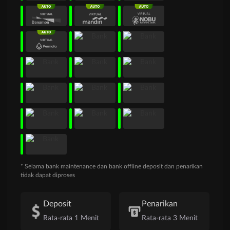
* Selama bank maintenance dan bank offline deposit dan penarikan
tidak dapat diproses
Deposit
Penarikan
Rata-rata 1 Menit
Rata-rata 3 Menit