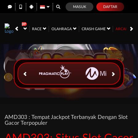
MASUK
DAFTAR
LIVE CASINO
RACE
OLAHRAGA
CRASH GAME
ARCADE
AMD303 : Tempat Jackpot Terbanyak Dengan Slot
Gacor Terpopuler