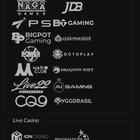
Live Casino