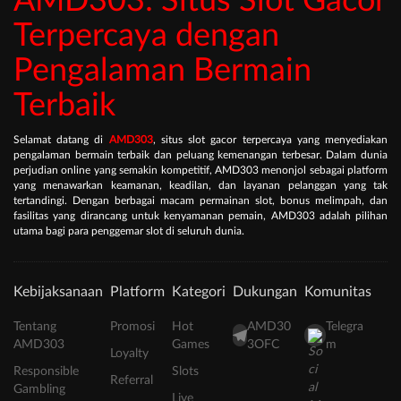
AMD303: Situs Slot Gacor
Terpercaya dengan
Pengalaman Bermain
Terbaik
Selamat datang di
AMD303
, situs slot gacor terpercaya yang menyediakan
pengalaman bermain terbaik dan peluang kemenangan terbesar. Dalam dunia
perjudian online yang semakin kompetitif, AMD303 menonjol sebagai platform
yang menawarkan keamanan, keadilan, dan layanan pelanggan yang tak
tertandingi. Dengan berbagai macam permainan slot, bonus melimpah, dan
fasilitas yang dirancang untuk kenyamanan pemain, AMD303 adalah pilihan
utama bagi para penggemar slot di seluruh dunia.
Kebijaksanaan
Platform
Kategori
Dukungan
Komunitas
Tentang
Promosi
Hot
AMD30
Telegra
AMD303
Games
3OFC
m
Loyalty
Responsible
Slots
Referral
Gambling
Live