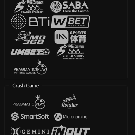
Crash Game