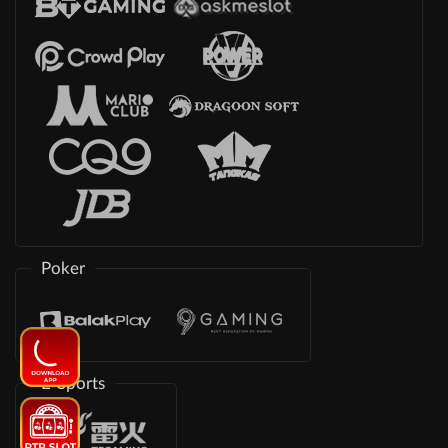
Poker
E-Sports