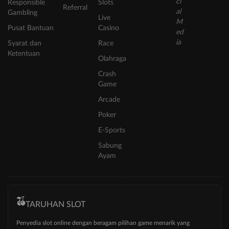
Responsible
Slots
Referral
Gambling
Live
Pusat Bantuan
Casino
Syarat dan
Race
Ketentuan
Olahraga
Crash
Game
Arcade
Poker
E-Sports
Sabung
Ayam
TARUHAN SLOT
Penyedia slot online dengan beragam pilihan game menarik yang