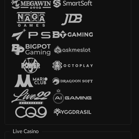
Live Casino