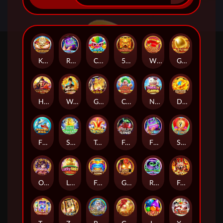
Kronos
Rave Jump Mobile
Chicky Parm Parm
5 God beasts
Wheel Money
Golden Eggs
Hero of the 3 Kingdoms - Cao Cao
Watah Master Turbo
Gu Gu Gu M
Crazy Crazy
Neko Gems
Diamond Treasure
Fishing King
Super Power Bank
Top Ace 2
Fruit King
Fly Out
Six Gacha
Oriental Beauty
Lucky Neko New Year
Fortune Totem
Good Fortune M
Rave Jump
Fa Cai Shen M