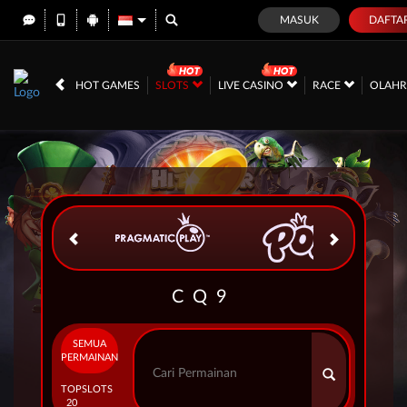
MASUK
DAFTA
IDR
12,684,965,
HOT GAMES
SLOTS
LIVE CASINO
RACE
OLAH
CQ9
SEMUA
PERMAINAN
TOP
SLOTS
20