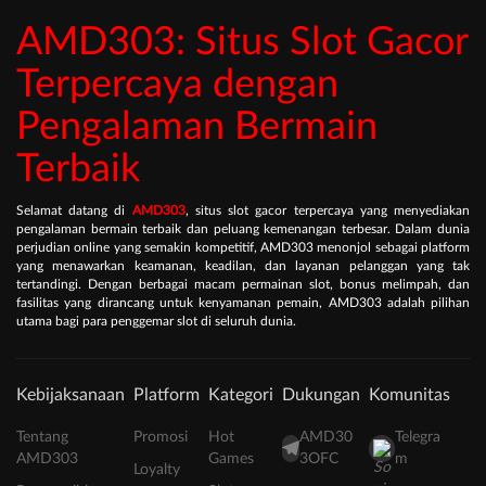
AMD303: Situs Slot Gacor
Terpercaya dengan
Pengalaman Bermain
Terbaik
Selamat datang di
AMD303
, situs slot gacor terpercaya yang menyediakan
pengalaman bermain terbaik dan peluang kemenangan terbesar. Dalam dunia
perjudian online yang semakin kompetitif, AMD303 menonjol sebagai platform
yang menawarkan keamanan, keadilan, dan layanan pelanggan yang tak
tertandingi. Dengan berbagai macam permainan slot, bonus melimpah, dan
fasilitas yang dirancang untuk kenyamanan pemain, AMD303 adalah pilihan
utama bagi para penggemar slot di seluruh dunia.
Kebijaksanaan
Platform
Kategori
Dukungan
Komunitas
Tentang
Promosi
Hot
AMD30
Telegra
AMD303
Games
3OFC
m
Loyalty