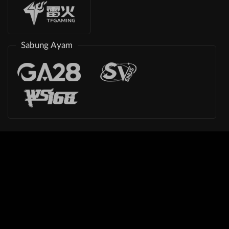
Sabung Ayam