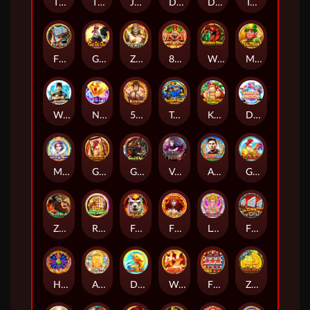
The Chicken House
The Beast War
Jump High
Double Fly
Da Hong Zhong
Treasure of Seti
Fire Chibi M
GuGuGu
Zeus
888 Cai Shen
Wan Bao Dino
Mr. Miser
Watah Master
Night City
5 Boxing
Treasure Island
King Kong Shake
Disco Piggy
Mirror Mirror
Gu Gu Gu 2 M
God of War
Vampire Kiss
All Star Team
Gu Gu Gu 3
ZhongKui
Rave Jump 2
Funny Alpaca
Fire Queen
Lord Ganesha
Fire Chibi 2
Hot Spin
Apsaras
Dragon Koi
Won Won Won
Fire777
Zuma Wild