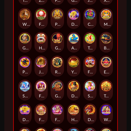
Turn & Earn
Zeus M
Poseidon
Gu Gu Gu2
Jewel Luxury
Xmas
WILD BOUNTY 2
Flower Fortunes
Pyramid Raider
Disco Night M
Chameleon
Meow
Gophers War
Happy Rich Year
Good Fortune
Aladdin's lamp
Top Ace
Big Wolf
Pig Of Luck
Jump Higher
Running Toro
Yuan Bao
Fa Cai Shen2
Ecstatic Circus
Snow Queen
Fire Queen2
God Of Chess
Detective Dee 2
Six Candy
Treasure Bowl
Disco Night
Flying Cai Shen
Football Baby
Hercules
Dragon Heart
Wolf Disco