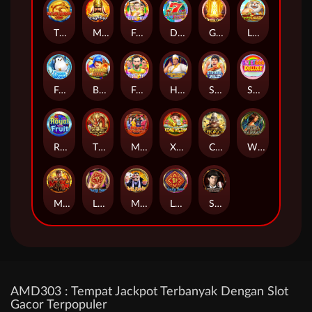
The Dragon Brings Wealth
Myeong-ryang
Football Fever
Diamond Fruit
Greek Gods
Lucky Tigers
Frozen World
Baseball Fever
Football Fever M
Hong Kong Flavor
Striker WILD
Sweet 666 Deluxe
Royal Fruit
The Dragon Brings Wealth 2
Mega Winner
Xiao Ne Zha
Chicago II
Wild Tarzan
Muay Thai
Lucky Bats M
Mr.Rich
Lucky Bats
Sherlock Holmes
AMD303 : Tempat Jackpot Terbanyak Dengan Slot
Gacor Terpopuler