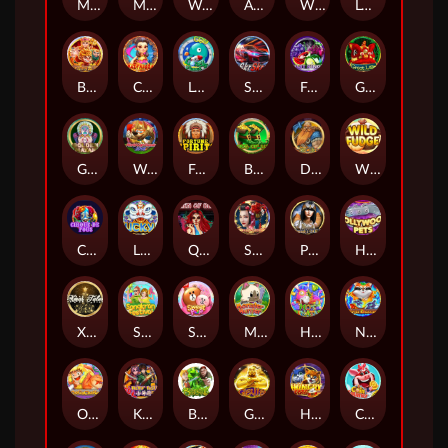
Mafia
Magic World
WuKong&Peaches
Acrobatics
Wild Disco Night
Loy Krathong
Burning Xi-You
Crazy Nuozha
Lonely Planet
Skr Skr
Fruit King II
Great Lion
Golden Mayan
World Cup Russia 2018
Fortune Spirits
Boots Of Luck
Dragon Hunters
Wild Fudge
Cirque de fous
Lucky 3
Queen Of Dead
Sakura Legend
Pharaoh's Gold
Hollywood Pets
Xmas Tales
Songkran Festival
Sweet POP
Monster Hunter
Hot Pinatas
Ninja Raccoon
Oo Ga Cha Ka
Kickin' Kash
Beanstalk
GENIE
Hungry Cats
Coin Spinner