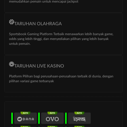
memudahkan pemain untuk mencapai jackpot
TARUHAN OLAHRAGA
Sportsbook Gaming Platform Terbaik menawarkan lebih banyak game,
odds yang lebih tinggi, dan menyediakan pilihan yang lebih banyak
untuk pemain.
TARUHAN LIVE KASINO
Platform Pilihan bagi perusahaan-perusahaan terbaik di dunia, dengan
pilihan variasi game terbanyak