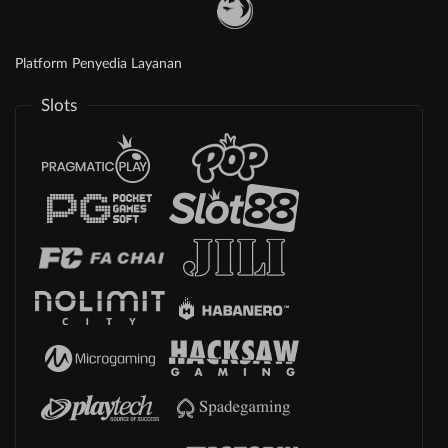
Platform Penyedia Layanan
Slots