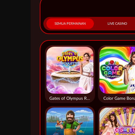
SEMUA PERMAINAN
LIVE CASINO
Gates of Olympus Roulette
Color Game Bon