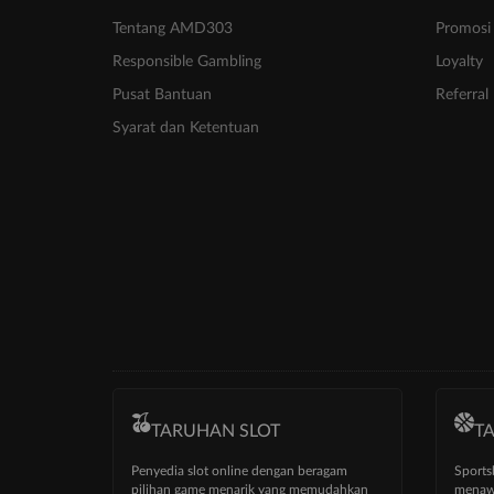
Tentang AMD303
Promosi
Responsible Gambling
Loyalty
Pusat Bantuan
Referral
Syarat dan Ketentuan
TARUHAN SLOT
T
Penyedia slot online dengan beragam
Sports
pilihan game menarik yang memudahkan
menawa