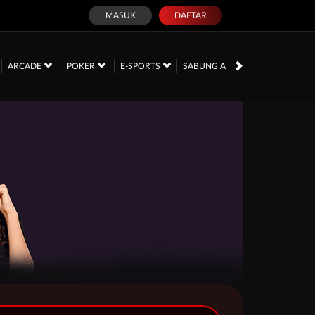
MASUK
DAFTAR
PROMOSI
ARCADE
POKER
E-SPORTS
SABUNG AYAM