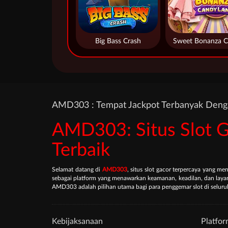
Big Bass Crash
AMD303 : Tempat Jackpot Terbanyak Denga
AMD303: Situs Slot 
Terbaik
Selamat datang di
AMD303
, situs slot gacor terpercaya yang 
sebagai platform yang menawarkan keamanan, keadilan, dan laya
AMD303 adalah pilihan utama bagi para penggemar slot di seluru
Kebijaksanaan
Platfor