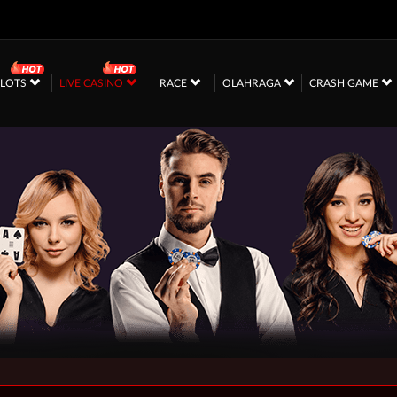
SLOTS
LIVE CASINO
RACE
OLAHRAGA
CRASH GAME