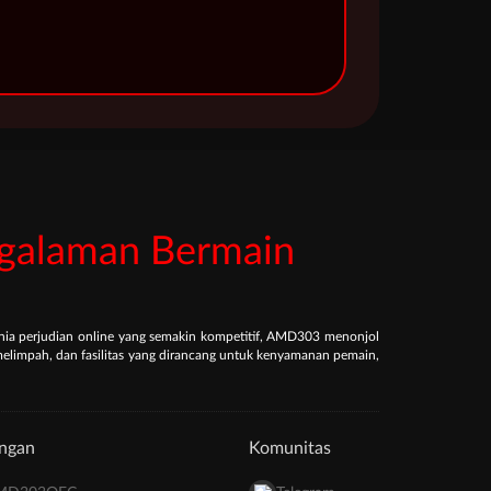
ngalaman Bermain
unia perjudian online yang semakin kompetitif, AMD303 menonjol
elimpah, dan fasilitas yang dirancang untuk kenyamanan pemain,
ngan
Komunitas