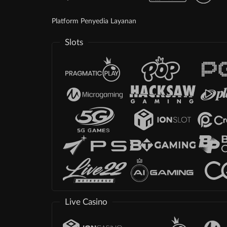
Platform Penyedia Layanan
Slots
Live Casino