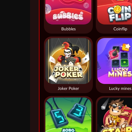
Bubbles
Сoinflip
Joker Poker
Lucky mines