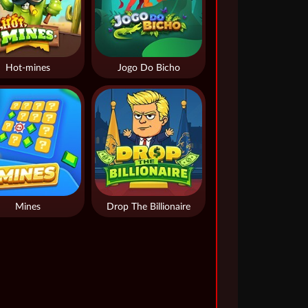
Hot-mines
Jogo Do Bicho
Mines
Drop The Billionaire