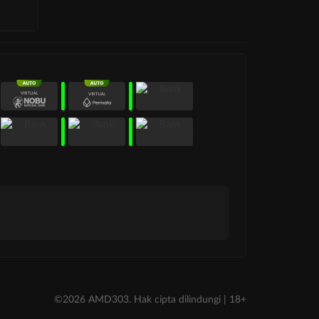
©2026 AMD303. Hak cipta dilindungi | 18+