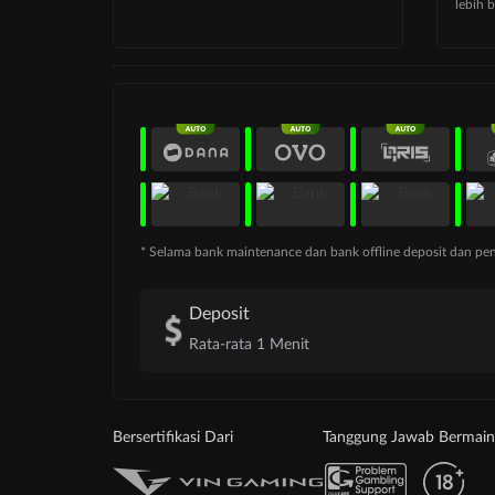
lebih 
* Selama bank maintenance dan bank offline deposit dan pen
Deposit
Rata-rata 1 Menit
Bersertifikasi Dari
Tanggung Jawab Bermain