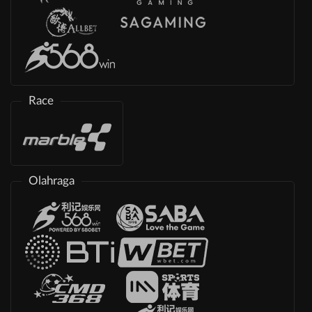
Race
Olahraga