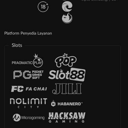
Platform Penyedia Layanan
Slots