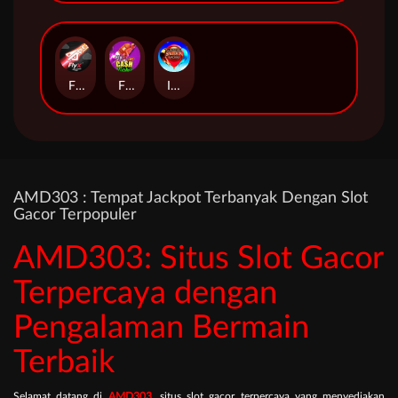
FlyX
FlyX Cash Turbo
Incredible Balloon Machine
AMD303 : Tempat Jackpot Terbanyak Dengan Slot
Gacor Terpopuler
AMD303: Situs Slot Gacor
Terpercaya dengan
Pengalaman Bermain
Terbaik
Selamat datang di
AMD303
, situs slot gacor terpercaya yang menyediakan