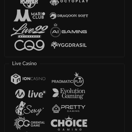
Live Casino