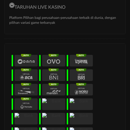
TARUHAN LIVE KASINO
Platform Pilihan bagi perusahaan-perusahaan terbaik di dunia, dengan
pilihan variasi game terbanyak