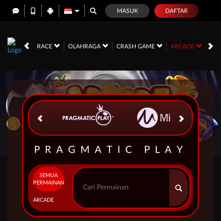
MASUK
DAFTAR
 CASINO
RACE
OLAHRAGA
CRASH GAME
ARCADE
PO
PRAGMATIC PLAY
SEMUA
PERMAINAN
ARCADE