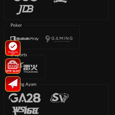
Poker
E-Sports
Sabung Ayam